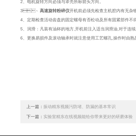
2、电机旋转方向必须与罩壳所标箭头方向。
3、
高速旋转粉碎仪
开机前必须先检查主机腔内有无杂物
4、定期检查活动齿盘的固定螺母有否松动及所有固紧部件不得松动
5、润滑：凡装有油杯的地方,开机前注入适当润滑油,对于连
6、更换易损件及滚动轴承时就注意使用工艺螺孔,操作时由熟悉本
上一篇：
振动精东视频污防堵、防漏的基本常识
下一篇：
实验室精东在线视频能给你带来更好的研磨体验